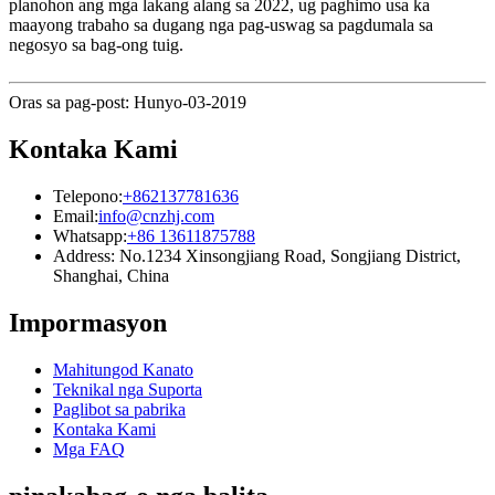
planohon ang mga lakang alang sa 2022, ug paghimo usa ka
maayong trabaho sa dugang nga pag-uswag sa pagdumala sa
negosyo sa bag-ong tuig.
Oras sa pag-post: Hunyo-03-2019
Kontaka Kami
Telepono:
+862137781636
Email:
info@cnzhj.com
Whatsapp:
+86 13611875788
Address: No.1234 Xinsongjiang Road, Songjiang District,
Shanghai, China
Impormasyon
Mahitungod Kanato
Teknikal nga Suporta
Paglibot sa pabrika
Kontaka Kami
Mga FAQ