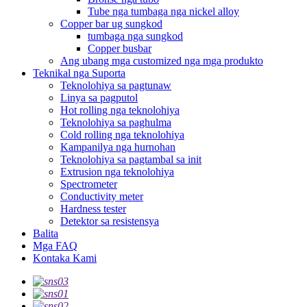
Tube nga tumbaga nga nickel alloy
Copper bar ug sungkod
tumbaga nga sungkod
Copper busbar
Ang ubang mga customized nga mga produkto
Teknikal nga Suporta
Teknolohiya sa pagtunaw
Linya sa pagputol
Hot rolling nga teknolohiya
Teknolohiya sa paghulma
Cold rolling nga teknolohiya
Kampanilya nga hurnohan
Teknolohiya sa pagtambal sa init
Extrusion nga teknolohiya
Spectrometer
Conductivity meter
Hardness tester
Detektor sa resistensya
Balita
Mga FAQ
Kontaka Kami