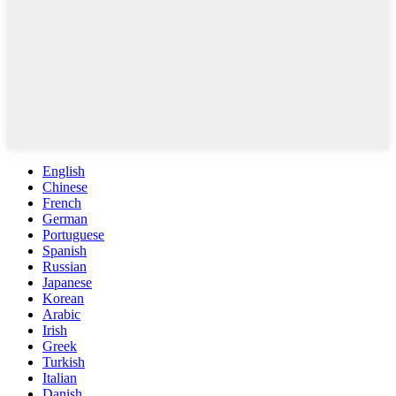
English
Chinese
French
German
Portuguese
Spanish
Russian
Japanese
Korean
Arabic
Irish
Greek
Turkish
Italian
Danish