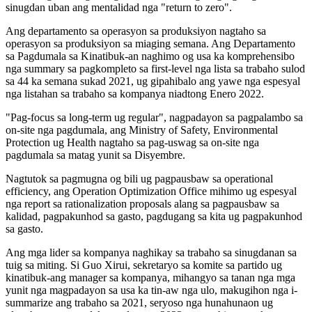
sinugdan uban ang mentalidad nga "return to zero".​​
Ang departamento sa operasyon sa produksiyon nagtaho sa
operasyon sa produksiyon sa miaging semana. Ang Departamento
sa Pagdumala sa Kinatibuk-an naghimo og usa ka komprehensibo
nga summary sa pagkompleto sa first-level nga lista sa trabaho sulod
sa 44 ka semana sukad 2021, ug gipahibalo ang yawe nga espesyal
nga listahan sa trabaho sa kompanya niadtong Enero 2022.
"Pag-focus sa long-term ug regular", nagpadayon sa pagpalambo sa
on-site nga pagdumala, ang Ministry of Safety, Environmental
Protection ug Health nagtaho sa pag-uswag sa on-site nga
pagdumala sa matag yunit sa Disyembre.
Nagtutok sa pagmugna og bili ug pagpausbaw sa operational
efficiency, ang Operation Optimization Office mihimo ug espesyal
nga report sa rationalization proposals alang sa pagpausbaw sa
kalidad, pagpakunhod sa gasto, pagdugang sa kita ug pagpakunhod
sa gasto.
Ang mga lider sa kompanya naghikay sa trabaho sa sinugdanan sa
tuig sa miting. Si Guo Xirui, sekretaryo sa komite sa partido ug
kinatibuk-ang manager sa kompanya, mihangyo sa tanan nga mga
yunit nga magpadayon sa usa ka tin-aw nga ulo, makugihon nga i-
summarize ang trabaho sa 2021, seryoso nga hunahunaon ug