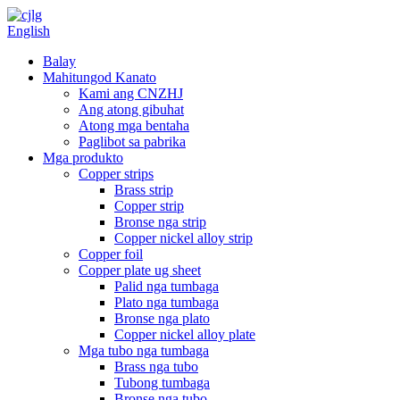
English
Balay
Mahitungod Kanato
Kami ang CNZHJ
Ang atong gibuhat
Atong mga bentaha
Paglibot sa pabrika
Mga produkto
Copper strips
Brass strip
Copper strip
Bronse nga strip
Copper nickel alloy strip
Copper foil
Copper plate ug sheet
Palid nga tumbaga
Plato nga tumbaga
Bronse nga plato
Copper nickel alloy plate
Mga tubo nga tumbaga
Brass nga tubo
Tubong tumbaga
Bronse nga tubo