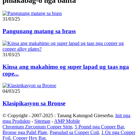
pinakabag-o nga balita
31/03/25
Pangunang matang sa brass
31/03/25
Kinsa ang makahimo og super lapad ug taas nga
cope...
04/03/25
Klasipikasyon sa Bronse
© Copyright - 2007-2025 : Tanang Katungod Gireserba.
Init nga
mga Produkto
-
Sitemap
-
AMP Mobile
Chromium Zirconium Copper Strip
,
5 Pound nga Copper Bar
,
Bronse nga Palid Plate
,
Pagsulud sa Copper Coil
,
1 Oz nga Copper
Foil
,
Copper Hex Bar
,