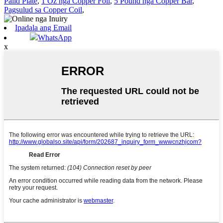
Palid Plate
,
1 Oz nga Copper Foil
,
5 Pound nga Copper Bar
,
Pagsulud sa Copper Coil
,
Ipadala ang Email
WhatsApp
x