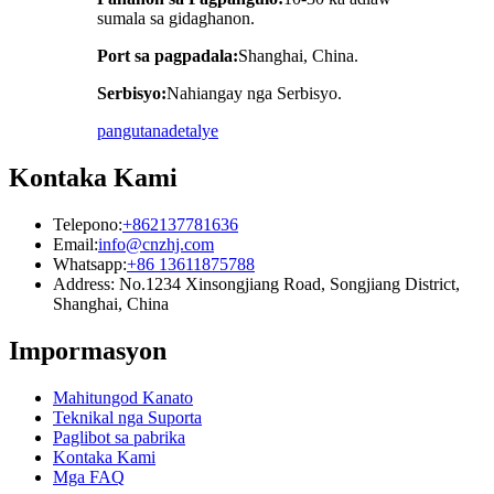
sumala sa gidaghanon.
Port sa pagpadala:
Shanghai, China.
Serbisyo:
Nahiangay nga Serbisyo.
pangutana
detalye
Kontaka Kami
Telepono:
+862137781636
Email:
info@cnzhj.com
Whatsapp:
+86 13611875788
Address: No.1234 Xinsongjiang Road, Songjiang District,
Shanghai, China
Impormasyon
Mahitungod Kanato
Teknikal nga Suporta
Paglibot sa pabrika
Kontaka Kami
Mga FAQ