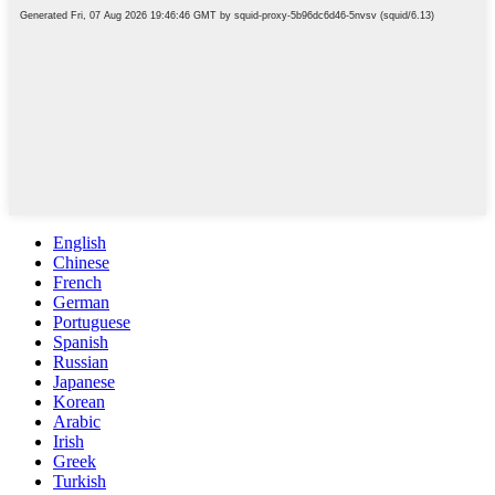
English
Chinese
French
German
Portuguese
Spanish
Russian
Japanese
Korean
Arabic
Irish
Greek
Turkish