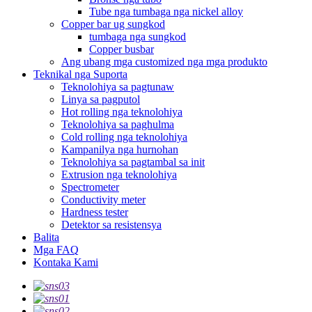
Tube nga tumbaga nga nickel alloy
Copper bar ug sungkod
tumbaga nga sungkod
Copper busbar
Ang ubang mga customized nga mga produkto
Teknikal nga Suporta
Teknolohiya sa pagtunaw
Linya sa pagputol
Hot rolling nga teknolohiya
Teknolohiya sa paghulma
Cold rolling nga teknolohiya
Kampanilya nga hurnohan
Teknolohiya sa pagtambal sa init
Extrusion nga teknolohiya
Spectrometer
Conductivity meter
Hardness tester
Detektor sa resistensya
Balita
Mga FAQ
Kontaka Kami