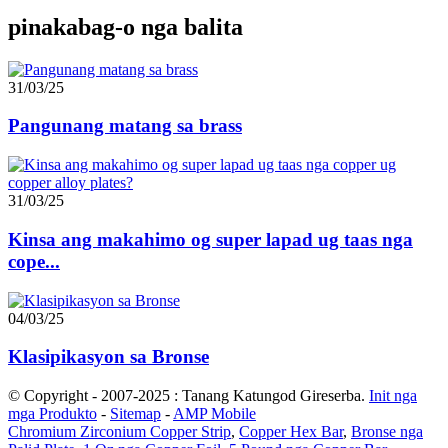
pinakabag-o nga balita
31/03/25
Pangunang matang sa brass
31/03/25
Kinsa ang makahimo og super lapad ug taas nga
cope...
04/03/25
Klasipikasyon sa Bronse
© Copyright - 2007-2025 : Tanang Katungod Gireserba.
Init nga
mga Produkto
-
Sitemap
-
AMP Mobile
Chromium Zirconium Copper Strip
,
Copper Hex Bar
,
Bronse nga