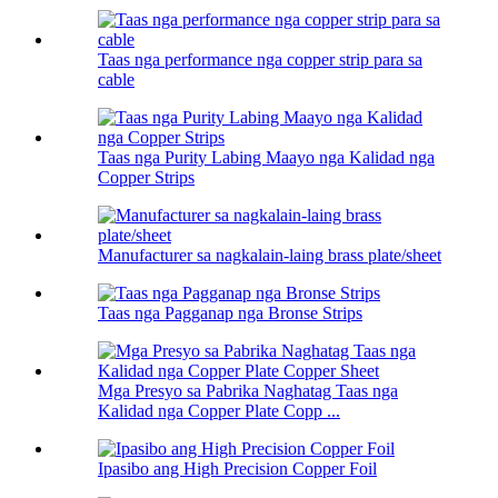
Taas nga performance nga copper strip para sa
cable
Taas nga Purity Labing Maayo nga Kalidad nga
Copper Strips
Manufacturer sa nagkalain-laing brass plate/sheet
Taas nga Pagganap nga Bronse Strips
Mga Presyo sa Pabrika Naghatag Taas nga
Kalidad nga Copper Plate Copp ...
Ipasibo ang High Precision Copper Foil