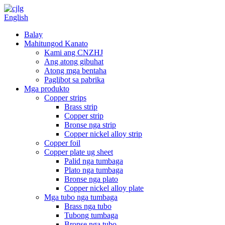
English
Balay
Mahitungod Kanato
Kami ang CNZHJ
Ang atong gibuhat
Atong mga bentaha
Paglibot sa pabrika
Mga produkto
Copper strips
Brass strip
Copper strip
Bronse nga strip
Copper nickel alloy strip
Copper foil
Copper plate ug sheet
Palid nga tumbaga
Plato nga tumbaga
Bronse nga plato
Copper nickel alloy plate
Mga tubo nga tumbaga
Brass nga tubo
Tubong tumbaga
Bronse nga tubo