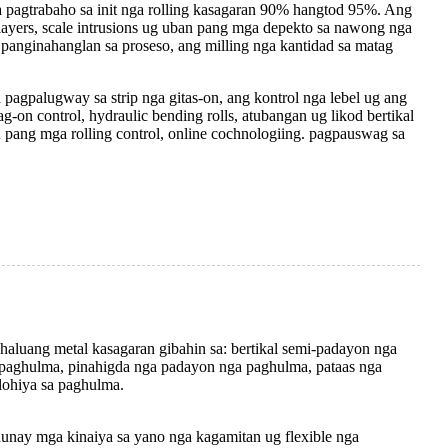
 pagtrabaho sa init nga rolling kasagaran 90% hangtod 95%. Ang
e layers, scale intrusions ug uban pang mga depekto sa nawong nga
 panginahanglan sa proseso, ang milling nga kantidad sa matag
a pagpalugway sa strip nga gitas-on, ang kontrol nga lebel ug ang
-on control, hydraulic bending rolls, atubangan ug likod bertikal
pang mga rolling control, online cochnologiing. pagpauswag sa
luang metal kasagaran gibahin sa: bertikal semi-padayon nga
 paghulma, pinahigda nga padayon nga paghulma, pataas nga
ohiya sa paghulma.
unay mga kinaiya sa yano nga kagamitan ug flexible nga