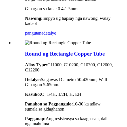
Gibag-on sa kuta: 0.4-1.5mm
Nawong:
limpyo ug hapsay nga nawong, walay
kadaot
pangutana
detalye
Round ug Rectangle Copper Tube
Alloy Type:
C11000, C10200, C10300, C12000,
C12200.
Detalye:
Sa gawas Diametro 50-420mm, Wall
Gibag-on 5-65mm.
Kasuko:
O, 1/4H, 1/2H, H, EH.
Panahon sa Pagpangulo:
10-30 ka adlaw
sumala sa gidaghanon.
Pagganap:
Ang resistensya sa kaagnasan, dali
nga mahulma.