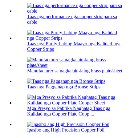
Taas nga performance nga copper strip para sa
cable
Taas nga Purity Labing Maayo nga Kalidad nga
Copper Strips
Manufacturer sa nagkalain-laing brass plate/sheet
Taas nga Pagganap nga Bronse Strips
Mga Presyo sa Pabrika Naghatag Taas nga
Kalidad nga Copper Plate Copp ...
Ipasibo ang High Precision Copper Foil