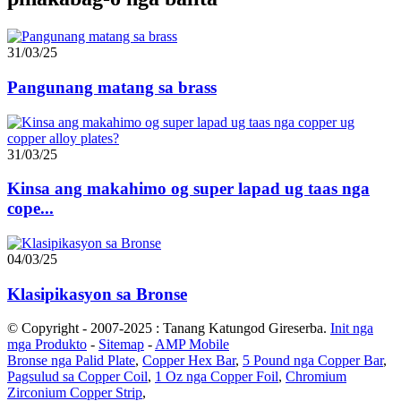
31/03/25
Pangunang matang sa brass
31/03/25
Kinsa ang makahimo og super lapad ug taas nga
cope...
04/03/25
Klasipikasyon sa Bronse
© Copyright - 2007-2025 : Tanang Katungod Gireserba.
Init nga
mga Produkto
-
Sitemap
-
AMP Mobile
Bronse nga Palid Plate
,
Copper Hex Bar
,
5 Pound nga Copper Bar
,
Pagsulud sa Copper Coil
,
1 Oz nga Copper Foil
,
Chromium
Zirconium Copper Strip
,