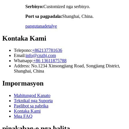
Serbisyo:
Customized nga serbisyo.
Port sa pagpadala:
Shanghai, China.
pangutana
detalye
Kontaka Kami
Telepono:
+862137781636
Email:
info@cnzhj.com
Whatsapp:
+86 13611875788
Address: No.1234 Xinsongjiang Road, Songjiang District,
Shanghai, China
Impormasyon
Mahitungod Kanato
Teknikal nga Suporta
Paglibot sa pabrika
Kontaka Kami
Mga FAQ
pinakabag-o nga balita