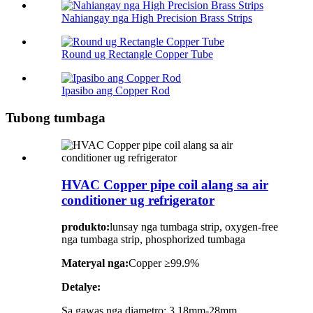
Nahiangay nga High Precision Brass Strips
Round ug Rectangle Copper Tube
Ipasibo ang Copper Rod
Tubong tumbaga
HVAC Copper pipe coil alang sa air
conditioner ug refrigerator
produkto:
lunsay nga tumbaga strip, oxygen-free
nga tumbaga strip, phosphorized tumbaga
Materyal nga:
Copper ≥99.9%
Detalye:
Sa gawas nga diametro: 3.18mm-28mm