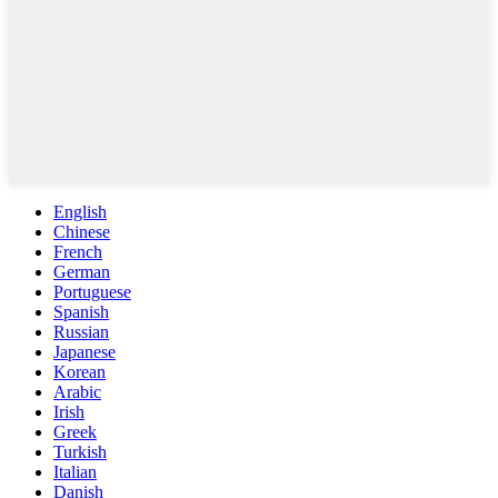
English
Chinese
French
German
Portuguese
Spanish
Russian
Japanese
Korean
Arabic
Irish
Greek
Turkish
Italian
Danish