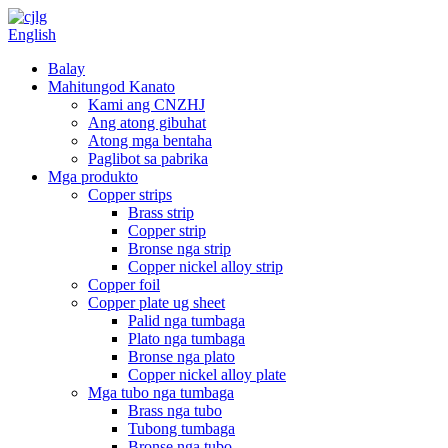
English
Balay
Mahitungod Kanato
Kami ang CNZHJ
Ang atong gibuhat
Atong mga bentaha
Paglibot sa pabrika
Mga produkto
Copper strips
Brass strip
Copper strip
Bronse nga strip
Copper nickel alloy strip
Copper foil
Copper plate ug sheet
Palid nga tumbaga
Plato nga tumbaga
Bronse nga plato
Copper nickel alloy plate
Mga tubo nga tumbaga
Brass nga tubo
Tubong tumbaga
Bronse nga tubo