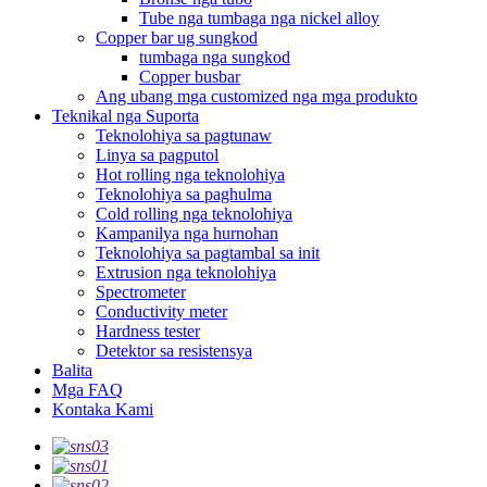
Tube nga tumbaga nga nickel alloy
Copper bar ug sungkod
tumbaga nga sungkod
Copper busbar
Ang ubang mga customized nga mga produkto
Teknikal nga Suporta
Teknolohiya sa pagtunaw
Linya sa pagputol
Hot rolling nga teknolohiya
Teknolohiya sa paghulma
Cold rolling nga teknolohiya
Kampanilya nga hurnohan
Teknolohiya sa pagtambal sa init
Extrusion nga teknolohiya
Spectrometer
Conductivity meter
Hardness tester
Detektor sa resistensya
Balita
Mga FAQ
Kontaka Kami