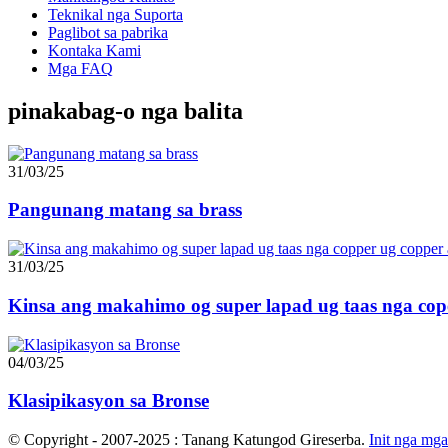
Teknikal nga Suporta
Paglibot sa pabrika
Kontaka Kami
Mga FAQ
pinakabag-o nga balita
31/03/25
Pangunang matang sa brass
31/03/25
Kinsa ang makahimo og super lapad ug taas nga cope
04/03/25
Klasipikasyon sa Bronse
© Copyright - 2007-2025 : Tanang Katungod Gireserba.
Init nga mg