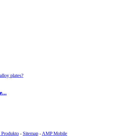
...
a Produkto
-
Sitemap
-
AMP Mobile