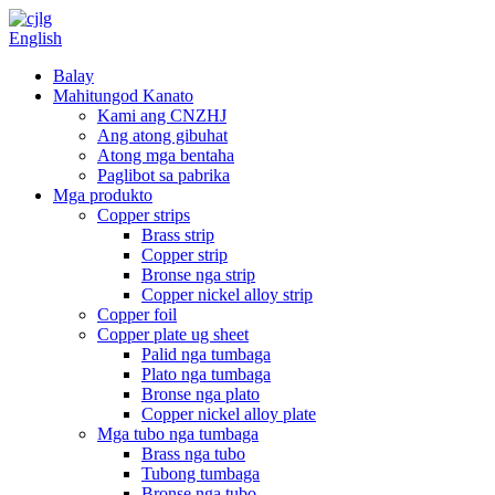
English
Balay
Mahitungod Kanato
Kami ang CNZHJ
Ang atong gibuhat
Atong mga bentaha
Paglibot sa pabrika
Mga produkto
Copper strips
Brass strip
Copper strip
Bronse nga strip
Copper nickel alloy strip
Copper foil
Copper plate ug sheet
Palid nga tumbaga
Plato nga tumbaga
Bronse nga plato
Copper nickel alloy plate
Mga tubo nga tumbaga
Brass nga tubo
Tubong tumbaga
Bronse nga tubo