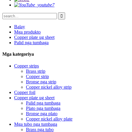
Balay
Mga produkto
Copper plate ug sheet
Palid nga tumbaga
Mga kategoriya
Copper strips
Brass strip
Copper strip
Bronse nga strip
Copper nickel alloy strip
Copper foil
Copper plate ug sheet
Palid nga tumbaga
Plato nga tumbaga
Bronse nga plato
Copper nickel alloy plate
Mga tubo nga tumbaga
Brass nga tubo