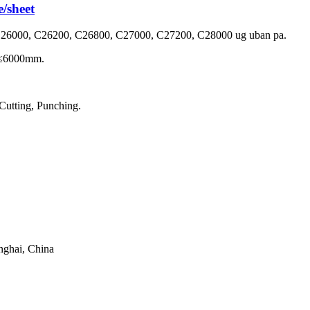
/sheet
26000, C26200, C26800, C27000, C27200, C28000 ug uban pa.
h≤6000mm.
Cutting, Punching.
nghai, China