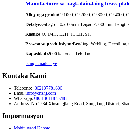
Manufacturer sa nagkalain-laing brass plate
Alloy nga grado:
C21000, C22000, C23000, C24000, C
Detalye:
Gibag-on 0.2-60mm, Lapad ≤3000mm, Lengt
Kasuko:
O, 1/4H, 1/2H, H, EH, SH
Proseso sa produksiyon:
Bending, Welding, Decoiling, 
Kapasidad:
2000 ka tonelada/bulan
pangutana
detalye
Kontaka Kami
Telepono:
+862137781636
Email:
info@cnzhj.com
Whatsapp:
+86 13611875788
Address: No.1234 Xinsongjiang Road, Songjiang District, Sha
Impormasyon
Mahitungod Kanato