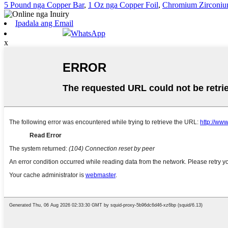
5 Pound nga Copper Bar
,
1 Oz nga Copper Foil
,
Chromium Zirconiu
Ipadala ang Email
WhatsApp
x