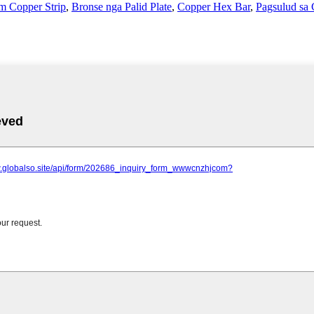
m Copper Strip
,
Bronse nga Palid Plate
,
Copper Hex Bar
,
Pagsulud sa 