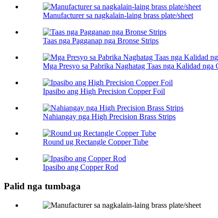
Manufacturer sa nagkalain-laing brass plate/sheet
Taas nga Pagganap nga Bronse Strips
Mga Presyo sa Pabrika Naghatag Taas nga Kalidad nga C
Ipasibo ang High Precision Copper Foil
Nahiangay nga High Precision Brass Strips
Round ug Rectangle Copper Tube
Ipasibo ang Copper Rod
Palid nga tumbaga