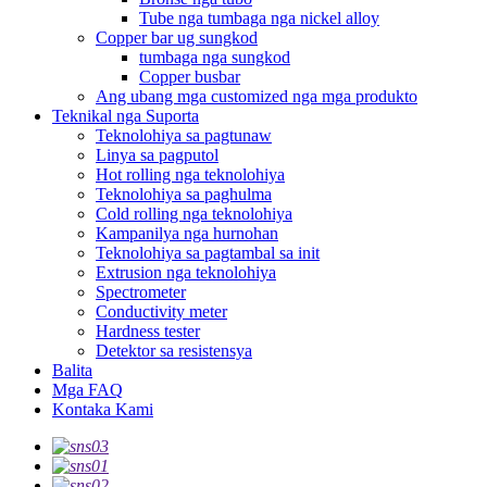
Tube nga tumbaga nga nickel alloy
Copper bar ug sungkod
tumbaga nga sungkod
Copper busbar
Ang ubang mga customized nga mga produkto
Teknikal nga Suporta
Teknolohiya sa pagtunaw
Linya sa pagputol
Hot rolling nga teknolohiya
Teknolohiya sa paghulma
Cold rolling nga teknolohiya
Kampanilya nga hurnohan
Teknolohiya sa pagtambal sa init
Extrusion nga teknolohiya
Spectrometer
Conductivity meter
Hardness tester
Detektor sa resistensya
Balita
Mga FAQ
Kontaka Kami