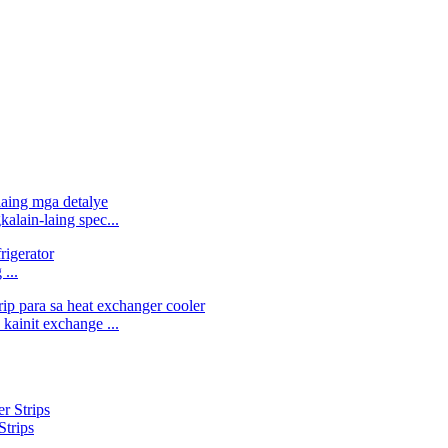
alain-laing spec...
...
kainit exchange ...
Strips