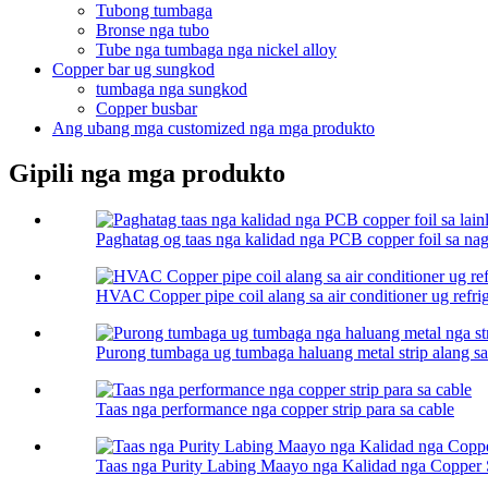
Tubong tumbaga
Bronse nga tubo
Tube nga tumbaga nga nickel alloy
Copper bar ug sungkod
tumbaga nga sungkod
Copper busbar
Ang ubang mga customized nga mga produkto
Gipili nga mga produkto
Paghatag og taas nga kalidad nga PCB copper foil sa nagk
HVAC Copper pipe coil alang sa air conditioner ug refrig 
Purong tumbaga ug tumbaga haluang metal strip alang sa 
Taas nga performance nga copper strip para sa cable
Taas nga Purity Labing Maayo nga Kalidad nga Copper 