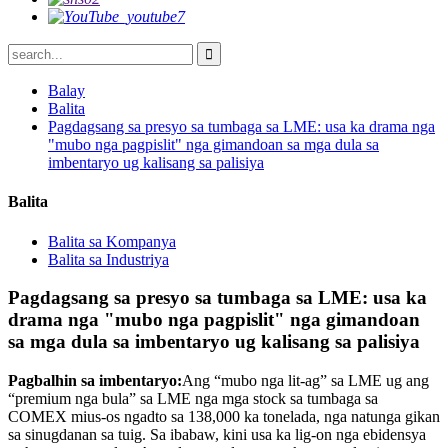
Balay
Balita
Pagdagsang sa presyo sa tumbaga sa LME: usa ka drama nga
"mubo nga pagpislit" nga gimandoan sa mga dula sa
imbentaryo ug kalisang sa palisiya
Balita
Balita sa Kompanya
Balita sa Industriya
Pagdagsang sa presyo sa tumbaga sa LME: usa ka
drama nga "mubo nga pagpislit" nga gimandoan
sa mga dula sa imbentaryo ug kalisang sa palisiya
Pagbalhin sa imbentaryo:
Ang “mubo nga lit-ag” sa LME ug ang
“premium nga bula” sa LME nga mga stock sa tumbaga sa
COMEX mius-os ngadto sa 138,000 ka tonelada, nga natunga gikan
sa sinugdanan sa tuig. Sa ibabaw, kini usa ka lig-on nga ebidensya