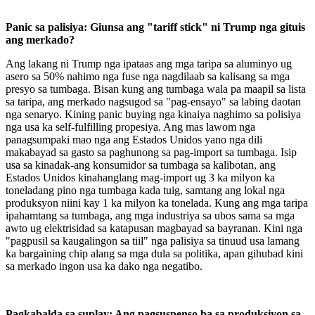
Panic sa palisiya: Giunsa ang "tariff stick" ni Trump nga gituis
ang merkado?
Ang lakang ni Trump nga ipataas ang mga taripa sa aluminyo ug
asero sa 50% nahimo nga fuse nga nagdilaab sa kalisang sa mga
presyo sa tumbaga. Bisan kung ang tumbaga wala pa maapil sa lista
sa taripa, ang merkado nagsugod sa "pag-ensayo" sa labing daotan
nga senaryo. Kining panic buying nga kinaiya naghimo sa polisiya
nga usa ka self-fulfilling propesiya. Ang mas lawom nga
panagsumpaki mao nga ang Estados Unidos yano nga dili
makabayad sa gasto sa paghunong sa pag-import sa tumbaga. Isip
usa sa kinadak-ang konsumidor sa tumbaga sa kalibotan, ang
Estados Unidos kinahanglang mag-import ug 3 ka milyon ka
toneladang pino nga tumbaga kada tuig, samtang ang lokal nga
produksyon niini kay 1 ka milyon ka tonelada. Kung ang mga taripa
ipahamtang sa tumbaga, ang mga industriya sa ubos sama sa mga
awto ug elektrisidad sa katapusan magbayad sa bayranan. Kini nga
"pagpusil sa kaugalingon sa tiil" nga palisiya sa tinuud usa lamang
ka bargaining chip alang sa mga dula sa politika, apan gihubad kini
sa merkado ingon usa ka dako nga negatibo.
Pagkabalda sa suplay: Ang pagsuspenso ba sa produksiyon sa