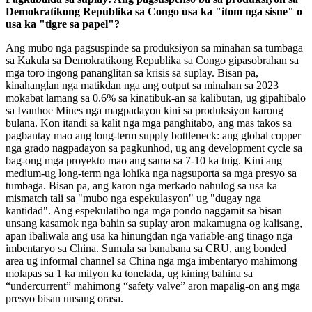
Demokratikong Republika sa Congo usa ka "itom nga sisne" o
usa ka "tigre sa papel"?
Ang mubo nga pagsuspinde sa produksiyon sa minahan sa tumbaga
sa Kakula sa Demokratikong Republika sa Congo gipasobrahan sa
mga toro ingong pananglitan sa krisis sa suplay. Bisan pa,
kinahanglan nga matikdan nga ang output sa minahan sa 2023
mokabat lamang sa 0.6% sa kinatibuk-an sa kalibutan, ug gipahibalo
sa Ivanhoe Mines nga magpadayon kini sa produksiyon karong
bulana. Kon itandi sa kalit nga mga panghitabo, ang mas takos sa
pagbantay mao ang long-term supply bottleneck: ang global copper
nga grado nagpadayon sa pagkunhod, ug ang development cycle sa
bag-ong mga proyekto mao ang sama sa 7-10 ka tuig. Kini ang
medium-ug long-term nga lohika nga nagsuporta sa mga presyo sa
tumbaga. Bisan pa, ang karon nga merkado nahulog sa usa ka
mismatch tali sa "mubo nga espekulasyon" ug "dugay nga
kantidad". Ang espekulatibo nga mga pondo naggamit sa bisan
unsang kasamok nga bahin sa suplay aron makamugna og kalisang,
apan ibaliwala ang usa ka hinungdan nga variable-ang tinago nga
imbentaryo sa China. Sumala sa banabana sa CRU, ang bonded
area ug informal channel sa China nga mga imbentaryo mahimong
molapas sa 1 ka milyon ka tonelada, ug kining bahina sa
“undercurrent” mahimong “safety valve” aron mapalig-on ang mga
presyo bisan unsang orasa.