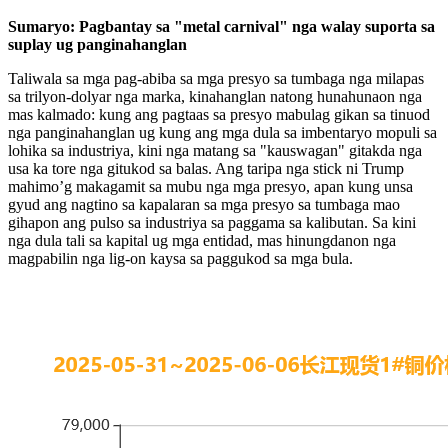
Sumaryo: Pagbantay sa "metal carnival" nga walay suporta sa
suplay ug panginahanglan
Taliwala sa mga pag-abiba sa mga presyo sa tumbaga nga milapas
sa trilyon-dolyar nga marka, kinahanglan natong hunahunaon nga
mas kalmado: kung ang pagtaas sa presyo mabulag gikan sa tinuod
nga panginahanglan ug kung ang mga dula sa imbentaryo mopuli sa
lohika sa industriya, kini nga matang sa "kauswagan" gitakda nga
usa ka tore nga gitukod sa balas. Ang taripa nga stick ni Trump
mahimo’g makagamit sa mubu nga mga presyo, apan kung unsa
gyud ang nagtino sa kapalaran sa mga presyo sa tumbaga mao
gihapon ang pulso sa industriya sa paggama sa kalibutan. Sa kini
nga dula tali sa kapital ug mga entidad, mas hinungdanon nga
magpabilin nga lig-on kaysa sa paggukod sa mga bula.