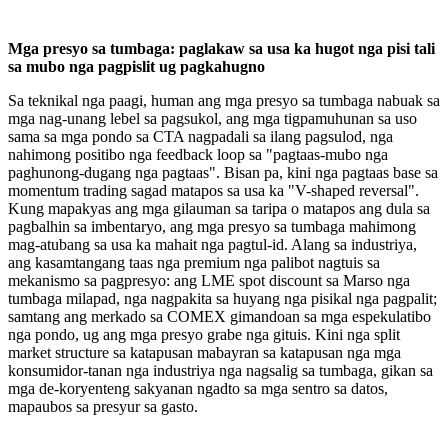
Mga presyo sa tumbaga: paglakaw sa usa ka hugot nga pisi tali
sa mubo nga pagpislit ug pagkahugno
Sa teknikal nga paagi, human ang mga presyo sa tumbaga nabuak sa
mga nag-unang lebel sa pagsukol, ang mga tigpamuhunan sa uso
sama sa mga pondo sa CTA nagpadali sa ilang pagsulod, nga
nahimong positibo nga feedback loop sa "pagtaas-mubo nga
paghunong-dugang nga pagtaas". Bisan pa, kini nga pagtaas base sa
momentum trading sagad matapos sa usa ka "V-shaped reversal".
Kung mapakyas ang mga gilauman sa taripa o matapos ang dula sa
pagbalhin sa imbentaryo, ang mga presyo sa tumbaga mahimong
mag-atubang sa usa ka mahait nga pagtul-id. Alang sa industriya,
ang kasamtangang taas nga premium nga palibot nagtuis sa
mekanismo sa pagpresyo: ang LME spot discount sa Marso nga
tumbaga milapad, nga nagpakita sa huyang nga pisikal nga pagpalit;
samtang ang merkado sa COMEX gimandoan sa mga espekulatibo
nga pondo, ug ang mga presyo grabe nga gituis. Kini nga split
market structure sa katapusan mabayran sa katapusan nga mga
konsumidor-tanan nga industriya nga nagsalig sa tumbaga, gikan sa
mga de-koryenteng sakyanan ngadto sa mga sentro sa datos,
mapaubos sa presyur sa gasto.