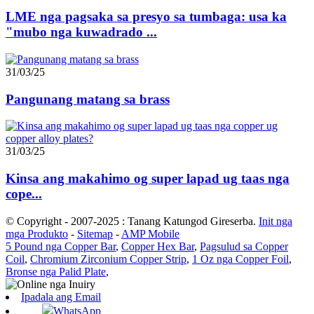
LME nga pagsaka sa presyo sa tumbaga: usa ka
"mubo nga kuwadrado ...
31/03/25
Pangunang matang sa brass
31/03/25
Kinsa ang makahimo og super lapad ug taas nga
cope...
© Copyright - 2007-2025 : Tanang Katungod Gireserba.
Init nga
mga Produkto
-
Sitemap
-
AMP Mobile
5 Pound nga Copper Bar
,
Copper Hex Bar
,
Pagsulud sa Copper
Coil
,
Chromium Zirconium Copper Strip
,
1 Oz nga Copper Foil
,
Bronse nga Palid Plate
,
Ipadala ang Email
WhatsApp