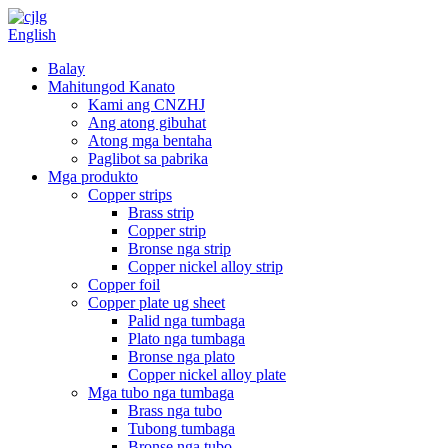
English
Balay
Mahitungod Kanato
Kami ang CNZHJ
Ang atong gibuhat
Atong mga bentaha
Paglibot sa pabrika
Mga produkto
Copper strips
Brass strip
Copper strip
Bronse nga strip
Copper nickel alloy strip
Copper foil
Copper plate ug sheet
Palid nga tumbaga
Plato nga tumbaga
Bronse nga plato
Copper nickel alloy plate
Mga tubo nga tumbaga
Brass nga tubo
Tubong tumbaga
Bronse nga tubo