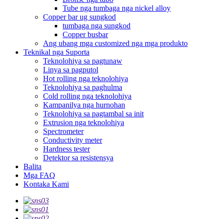
Tube nga tumbaga nga nickel alloy
Copper bar ug sungkod
tumbaga nga sungkod
Copper busbar
Ang ubang mga customized nga mga produkto
Teknikal nga Suporta
Teknolohiya sa pagtunaw
Linya sa pagputol
Hot rolling nga teknolohiya
Teknolohiya sa paghulma
Cold rolling nga teknolohiya
Kampanilya nga hurnohan
Teknolohiya sa pagtambal sa init
Extrusion nga teknolohiya
Spectrometer
Conductivity meter
Hardness tester
Detektor sa resistensya
Balita
Mga FAQ
Kontaka Kami