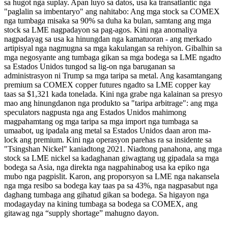
sa hugot nga suplay. Apan luyo sa datos, usa ka transatlantic nga
"paglalin sa imbentaryo" ang nahitabo: Ang mga stock sa COMEX
nga tumbaga misaka sa 90% sa duha ka bulan, samtang ang mga
stock sa LME nagpadayon sa pag-agos. Kini nga anomaliya
nagpadayag sa usa ka hinungdan nga kamatuoran - ang merkado
artipisyal nga nagmugna sa mga kakulangan sa rehiyon. Gibalhin sa
mga negosyante ang tumbaga gikan sa mga bodega sa LME ngadto
sa Estados Unidos tungod sa lig-on nga baruganan sa
administrasyon ni Trump sa mga taripa sa metal. Ang kasamtangang
premium sa COMEX copper futures ngadto sa LME copper kay
taas sa $1,321 kada tonelada. Kini nga grabe nga kalainan sa presyo
mao ang hinungdanon nga produkto sa "taripa arbitrage": ang mga
speculators nagpusta nga ang Estados Unidos mahimong
magpahamtang og mga taripa sa mga import nga tumbaga sa
umaabot, ug ipadala ang metal sa Estados Unidos daan aron ma-
lock ang premium. Kini nga operasyon parehas ra sa insidente sa
"Tsingshan Nickel" kaniadtong 2021. Niadtong panahona, ang mga
stock sa LME nickel sa kadaghanan giwagtang ug gipadala sa mga
bodega sa Asia, nga direkta nga nagpahinabog usa ka epiko nga
mubo nga pagpislit. Karon, ang proporsyon sa LME nga nakansela
nga mga resibo sa bodega kay taas pa sa 43%, nga nagpasabut nga
daghang tumbaga ang gihatud gikan sa bodega. Sa higayon nga
modagayday na kining tumbaga sa bodega sa COMEX, ang
gitawag nga “supply shortage” mahugno dayon.