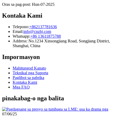
Oras sa pag-post: Hun-07-2025
Kontaka Kami
Telepono:
+862137781636
Email:
info@cnzhj.com
Whatsapp:
+86 13611875788
Address: No.1234 Xinsongjiang Road, Songjiang District,
Shanghai, China
Impormasyon
Mahitungod Kanato
Teknikal nga Suporta
Paglibot sa pabrika
Kontaka Kami
Mga FAQ
pinakabag-o nga balita
07/06/25