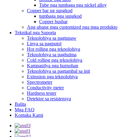
Tube nga tumbaga nga nickel alloy
Copper bar ug sungkod
tumbaga nga sungkod
Copper busbar
Ang ubang mga customized nga mga produkto
Teknikal nga Suporta
Teknolohiya sa pagtunaw
Linya sa pagputol
Hot rolling nga teknolohiya
Teknolohiya sa paghulma
Cold rolling nga teknolohiya
Kampanilya nga hurnohan
Teknolohiya sa pagtambal sa init
Extrusion nga teknolohiya
Spectrometer
Conductivity meter
Hardness tester
Detektor sa resistensya
Balita
Mga FAQ
Kontaka Kami