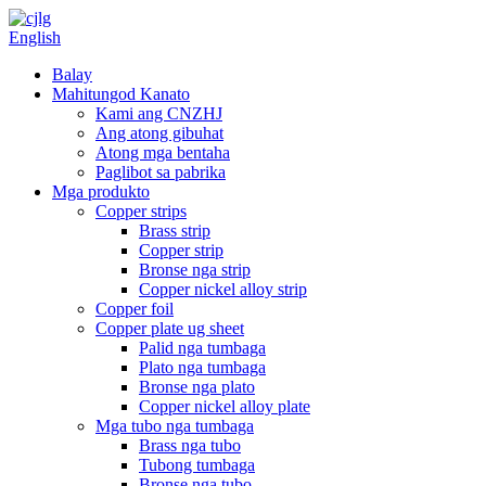
English
Balay
Mahitungod Kanato
Kami ang CNZHJ
Ang atong gibuhat
Atong mga bentaha
Paglibot sa pabrika
Mga produkto
Copper strips
Brass strip
Copper strip
Bronse nga strip
Copper nickel alloy strip
Copper foil
Copper plate ug sheet
Palid nga tumbaga
Plato nga tumbaga
Bronse nga plato
Copper nickel alloy plate
Mga tubo nga tumbaga
Brass nga tubo
Tubong tumbaga
Bronse nga tubo