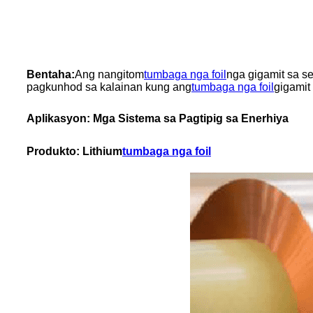
Bentaha:
Ang nangitom
tumbaga nga foil
nga gigamit sa s
pagkunhod sa kalainan kung ang
tumbaga nga foil
gigamit
Aplikasyon: Mga Sistema sa Pagtipig sa Enerhiya
Produkto: Lithium
tumbaga nga foil