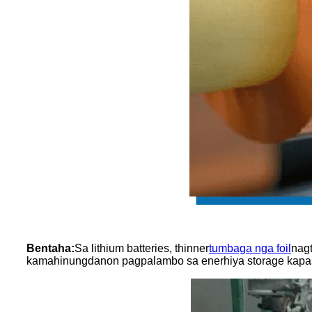
Bentaha:
Sa lithium batteries, thinner
tumbaga nga foil
nagt
kamahinungdanon pagpalambo sa enerhiya storage kapas