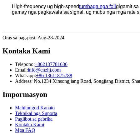
High-frequency ug high-speed
tumbaga nga foil
gigamit sa
gamay nga pagkawala sa signal, ug mubu nga mga rate s
Oras sa pag-post: Aug-28-2024
Kontaka Kami
Telepono:
+862137781636
Email:
info@cnzhj.com
Whatsapp:
+86 13611875788
Address: No.1234 Xinsongjiang Road, Songjiang District, Sha
Impormasyon
Mahitungod Kanato
Teknikal nga Suporta
Paglibot sa pabrika
Kontaka Kami
Mga FAQ