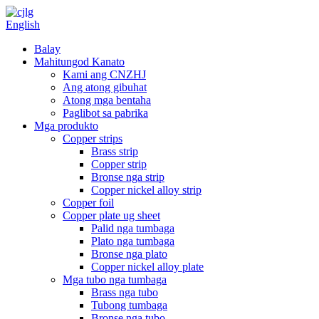
English
Balay
Mahitungod Kanato
Kami ang CNZHJ
Ang atong gibuhat
Atong mga bentaha
Paglibot sa pabrika
Mga produkto
Copper strips
Brass strip
Copper strip
Bronse nga strip
Copper nickel alloy strip
Copper foil
Copper plate ug sheet
Palid nga tumbaga
Plato nga tumbaga
Bronse nga plato
Copper nickel alloy plate
Mga tubo nga tumbaga
Brass nga tubo
Tubong tumbaga
Bronse nga tubo