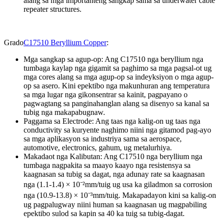
alang sa mga importanteng sangkap sama sa underwater cable
repeater structures.
Grado
C17510 Beryllium Copper
:
Mga sangkap sa agup-op: Ang C17510 nga beryllium nga
tumbaga kaylap nga gigamit sa paghimo sa mga pagsal-ot ug
mga cores alang sa mga agup-op sa indeyksiyon o mga agup-
op sa asero. Kini epektibo nga makunhuran ang temperatura
sa mga lugar nga gikonsentrar sa kainit, pagpayano o
pagwagtang sa panginahanglan alang sa disenyo sa kanal sa
tubig nga makapabugnaw.
Paggama sa Electrode: Ang taas nga kalig-on ug taas nga
conductivity sa kuryente naghimo niini nga gitamod pag-ayo
sa mga aplikasyon sa industriya sama sa aerospace,
automotive, electronics, gahum, ug metalurhiya.
Makadaot nga Kalibutan: Ang C17510 nga beryllium nga
tumbaga nagpakita sa maayo kaayo nga resistensya sa
kaagnasan sa tubig sa dagat, nga adunay rate sa kaagnasan
nga (1.1-1.4) × 10⁻²mm/tuig ug usa ka giladmon sa corrosion
nga (10.9-13.8) × 10⁻³mm/tuig. Makapadayon kini sa kalig-on
ug pagpalugway niini human sa kaagnasan ug magpabiling
epektibo sulod sa kapin sa 40 ka tuig sa tubig-dagat.