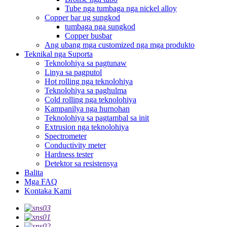
Tube nga tumbaga nga nickel alloy
Copper bar ug sungkod
tumbaga nga sungkod
Copper busbar
Ang ubang mga customized nga mga produkto
Teknikal nga Suporta
Teknolohiya sa pagtunaw
Linya sa pagputol
Hot rolling nga teknolohiya
Teknolohiya sa paghulma
Cold rolling nga teknolohiya
Kampanilya nga hurnohan
Teknolohiya sa pagtambal sa init
Extrusion nga teknolohiya
Spectrometer
Conductivity meter
Hardness tester
Detektor sa resistensya
Balita
Mga FAQ
Kontaka Kami