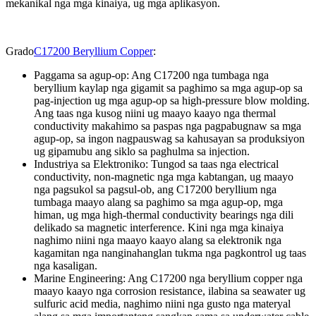
mekanikal nga mga kinaiya, ug mga aplikasyon.
Grado
C17200 Beryllium Copper
:
Paggama sa agup-op: Ang C17200 nga tumbaga nga
beryllium kaylap nga gigamit sa paghimo sa mga agup-op sa
pag-injection ug mga agup-op sa high-pressure blow molding.
Ang taas nga kusog niini ug maayo kaayo nga thermal
conductivity makahimo sa paspas nga pagpabugnaw sa mga
agup-op, sa ingon nagpauswag sa kahusayan sa produksiyon
ug gipamubu ang siklo sa paghulma sa injection.
Industriya sa Elektroniko: Tungod sa taas nga electrical
conductivity, non-magnetic nga mga kabtangan, ug maayo
nga pagsukol sa pagsul-ob, ang C17200 beryllium nga
tumbaga maayo alang sa paghimo sa mga agup-op, mga
himan, ug mga high-thermal conductivity bearings nga dili
delikado sa magnetic interference. Kini nga mga kinaiya
naghimo niini nga maayo kaayo alang sa elektronik nga
kagamitan nga nanginahanglan tukma nga pagkontrol ug taas
nga kasaligan.
Marine Engineering: Ang C17200 nga beryllium copper nga
maayo kaayo nga corrosion resistance, ilabina sa seawater ug
sulfuric acid media, naghimo niini nga gusto nga materyal