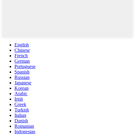
English
Chinese
French
German
Portuguese
Spanish
Russian
Japanese
Korean
Arabic
Irish
Greek
Turkish
Italian
Danish
Romanian
Indonesian