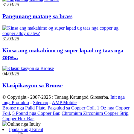
31/03/25
Pangunang matang sa brass
31/03/25
Kinsa ang makahimo og super lapad ug taas nga
cope...
04/03/25
Klasipikasyon sa Bronse
© Copyright - 2007-2025 : Tanang Katungod Gireserba.
Init nga
mga Produkto
-
Sitemap
-
AMP Mobile
Bronse nga Palid Plate
,
Pagsulud sa Copper Coil
,
1 Oz nga Copper
Foil
,
5 Pound nga Copper Bar
,
Chromium Zirconium Copper Strip
,
Copper Hex Bar
,
Ipadala ang Email