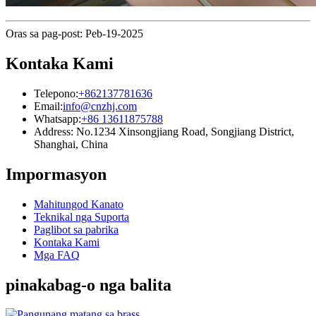
Oras sa pag-post: Peb-19-2025
Kontaka Kami
Telepono:
+862137781636
Email:
info@cnzhj.com
Whatsapp:
+86 13611875788
Address: No.1234 Xinsongjiang Road, Songjiang District,
Shanghai, China
Impormasyon
Mahitungod Kanato
Teknikal nga Suporta
Paglibot sa pabrika
Kontaka Kami
Mga FAQ
pinakabag-o nga balita