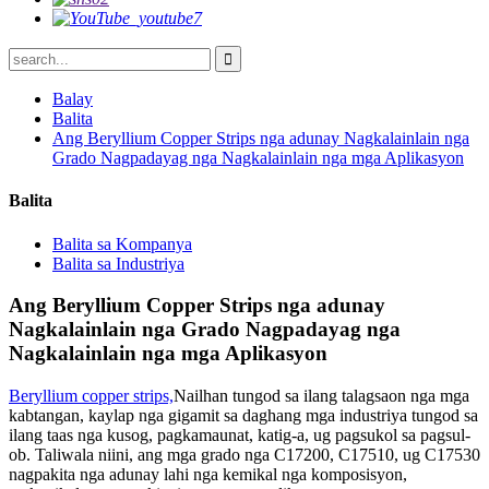
Balay
Balita
Ang Beryllium Copper Strips nga adunay Nagkalainlain nga
Grado Nagpadayag nga Nagkalainlain nga mga Aplikasyon
Balita
Balita sa Kompanya
Balita sa Industriya
Ang Beryllium Copper Strips nga adunay
Nagkalainlain nga Grado Nagpadayag nga
Nagkalainlain nga mga Aplikasyon
Beryllium copper strips,
Nailhan tungod sa ilang talagsaon nga mga
kabtangan, kaylap nga gigamit sa daghang mga industriya tungod sa
ilang taas nga kusog, pagkamaunat, katig-a, ug pagsukol sa pagsul-
ob. Taliwala niini, ang mga grado nga C17200, C17510, ug C17530
nagpakita nga adunay lahi nga kemikal nga komposisyon,