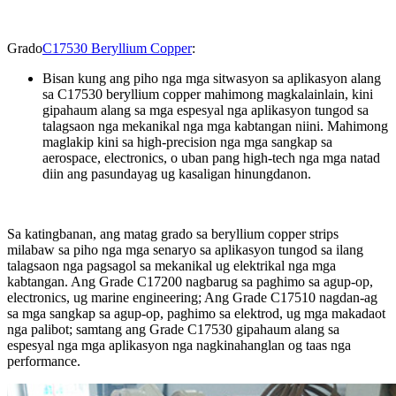
Grado
C17530 Beryllium Copper
:
Bisan kung ang piho nga mga sitwasyon sa aplikasyon alang
sa C17530 beryllium copper mahimong magkalainlain, kini
gipahaum alang sa mga espesyal nga aplikasyon tungod sa
talagsaon nga mekanikal nga mga kabtangan niini. Mahimong
maglakip kini sa high-precision nga mga sangkap sa
aerospace, electronics, o uban pang high-tech nga mga natad
diin ang pasundayag ug kasaligan hinungdanon.
Sa katingbanan, ang matag grado sa beryllium copper strips
milabaw sa piho nga mga senaryo sa aplikasyon tungod sa ilang
talagsaon nga pagsagol sa mekanikal ug elektrikal nga mga
kabtangan. Ang Grade C17200 nagbarug sa paghimo sa agup-op,
electronics, ug marine engineering; Ang Grade C17510 nagdan-ag
sa mga sangkap sa agup-op, paghimo sa elektrod, ug mga makadaot
nga palibot; samtang ang Grade C17530 gipahaum alang sa
espesyal nga mga aplikasyon nga nagkinahanglan og taas nga
performance.