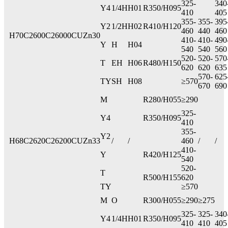
325-
340
Y4
1/4H
H01
R350/H095
410
405
355-
355-
395
Y2
1/2H
H02
R410/H120
460
440
460
H70
C2600
C26000
CUZn30
410-
410-
490
Y
H
H04
540
540
560
520-
520-
570
T
EH
H06
R480/H150
620
620
635
570-
625
TY
SH
H08
≥570
670
690
M
R280/H055
≥290
325-
Y4
R350/H095
410
355-
Y2
H68
C2620
C26200
CUZn33
/
/
460
/
/
410-
Y
R420/H125
540
520-
T
R500/H155
620
TY
≥570
M
O
R300/H055
≥290
≥275
325-
325-
340
Y4
1/4H
H01
R350/H095
410
410
405