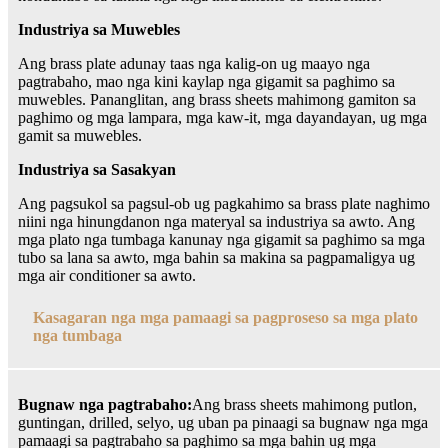
Industriya sa Muwebles
Ang brass plate adunay taas nga kalig-on ug maayo nga
pagtrabaho, mao nga kini kaylap nga gigamit sa paghimo sa
muwebles. Pananglitan, ang brass sheets mahimong gamiton sa
paghimo og mga lampara, mga kaw-it, mga dayandayan, ug mga
gamit sa muwebles.
Industriya sa Sasakyan
Ang pagsukol sa pagsul-ob ug pagkahimo sa brass plate naghimo
niini nga hinungdanon nga materyal sa industriya sa awto. Ang
mga plato nga tumbaga kanunay nga gigamit sa paghimo sa mga
tubo sa lana sa awto, mga bahin sa makina sa pagpamaligya ug
mga air conditioner sa awto.
Kasagaran nga mga pamaagi sa pagproseso sa mga plato
nga tumbaga
Bugnaw nga pagtrabaho:
Ang brass sheets mahimong putlon,
guntingan, drilled, selyo, ug uban pa pinaagi sa bugnaw nga mga
pamaagi sa pagtrabaho sa paghimo sa mga bahin ug mga