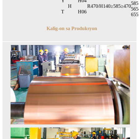
Y
H04
585
H
R470/H140
≥585
≥470
565
T
H06
655
Kalig-on sa Produksyon