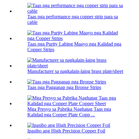
Taas nga performance nga copper strip para sa
cable
Taas nga Purity Labing Maayo nga Kalidad nga
Copper Strips
Manufacturer sa nagkalain-laing brass plate/sheet
Taas nga Pagganap nga Bronse Strips
Mga Presyo sa Pabrika Naghatag Taas nga
Kalidad nga Copper Plate Copp ...
Ipasibo ang High Precision Copper Foil