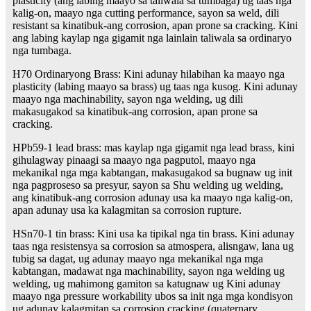
plasticity (ang labing maayo sa taliwala sa tumbaga) ug taas nga
kalig-on, maayo nga cutting performance, sayon ​​sa weld, dili
resistant sa kinatibuk-ang corrosion, apan prone sa cracking. Kini
ang labing kaylap nga gigamit nga lainlain taliwala sa ordinaryo
nga tumbaga.
H70 Ordinaryong Brass: Kini adunay hilabihan ka maayo nga
plasticity (labing maayo sa brass) ug taas nga kusog. Kini adunay
maayo nga machinability, sayon ​​nga welding, ug dili
makasugakod sa kinatibuk-ang corrosion, apan prone sa
cracking.
HPb59-1 lead brass: mas kaylap nga gigamit nga lead brass, kini
gihulagway pinaagi sa maayo nga pagputol, maayo nga
mekanikal nga mga kabtangan, makasugakod sa bugnaw ug init
nga pagproseso sa presyur, sayon ​​sa Shu welding ug welding,
ang kinatibuk-ang corrosion adunay usa ka maayo nga kalig-on,
apan adunay usa ka kalagmitan sa corrosion rupture.
HSn70-1 tin brass: Kini usa ka tipikal nga tin brass. Kini adunay
taas nga resistensya sa corrosion sa atmospera, alisngaw, lana ug
tubig sa dagat, ug adunay maayo nga mekanikal nga mga
kabtangan, madawat nga machinability, sayon ​​nga welding ug
welding, ug mahimong gamiton sa katugnaw ug Kini adunay
maayo nga pressure workability ubos sa init nga mga kondisyon
ug adunay kalagmitan sa corrosion cracking (quaternary