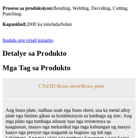
Proseso sa produksiyon:
Bending, Welding, Decoiling, Cutting,
Punching.
Kapasidad:
2000 ka tonelada/bulan
Ipadala ang email kanamo
Detalye sa Produkto
Mga Tag sa Produkto
CNZHJ Brass sheet/Brass plate
Ang brass plate, nailhan usab nga brass sheet, usa ka metal alloy
plate nga hinimo gikan sa kombinasyon sa tumbaga ug zinc. Ang
mga plato nga tumbaga adunay taas nga resistensya sa
kaagnasan, maayo nga mekanikal nga mga kabtangan ug maayo
kaayo nga presyur nga magamit sa bugnaw ug init nga
kahimtang. Ang mga plato nga tumbaga kasagaran sayon ​​​​kaayo