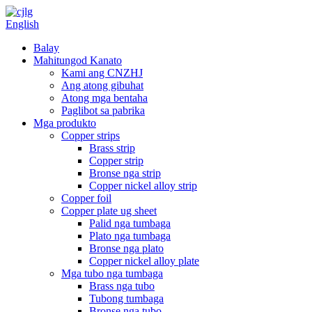
English
Balay
Mahitungod Kanato
Kami ang CNZHJ
Ang atong gibuhat
Atong mga bentaha
Paglibot sa pabrika
Mga produkto
Copper strips
Brass strip
Copper strip
Bronse nga strip
Copper nickel alloy strip
Copper foil
Copper plate ug sheet
Palid nga tumbaga
Plato nga tumbaga
Bronse nga plato
Copper nickel alloy plate
Mga tubo nga tumbaga
Brass nga tubo
Tubong tumbaga
Bronse nga tubo