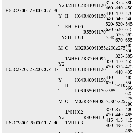
355-
355-
380
Y2
1/2H
H02
R410/H120
460
440
450
H65
C2700
C27000
CUZn36
410-
410-
470
Y
H
H04
R480/H150
540
540
540
520-
520-
545
T
EH
H06
620
620
615
R550/H170
570-
595
TY
SH
H08
≥585
670
655
285
M
O
M02
R300/H055
≥290
≥275
350
325-
385
1/4H
H02
R350/H095
350-
410
455
Y2
470
355-
425
H63
C2720
C27200
CUZn37
1/2H
H03
R410/H120
440
495
410-
485
Y
H04
R480/H150
630
550
H
≥410
560
T
H06
R550/H170
≥585
625
275
M
O
M02
R340/H085
≥290
≥325
380
350-
355-
400
1/4H
H02
470
440
485
Y2
R400/H110
415-
415-
415
H62
C2800
C28000
CUZn40
1/2H
H03
490
490
515
485