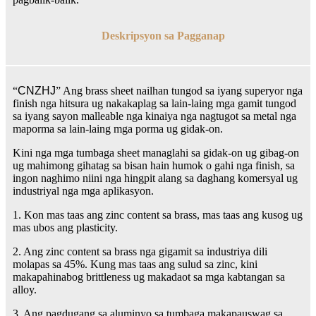
Deskripsyon sa Pagganap
“
CNZHJ
” Ang brass sheet nailhan tungod sa iyang superyor nga
finish nga hitsura ug nakakaplag sa lain-laing mga gamit tungod
sa iyang sayon ​​malleable nga kinaiya nga nagtugot sa metal nga
maporma sa lain-laing mga porma ug gidak-on.
Kini nga mga tumbaga sheet managlahi sa gidak-on ug gibag-on
ug mahimong gihatag sa bisan hain humok o gahi nga finish, sa
ingon naghimo niini nga hingpit alang sa daghang komersyal ug
industriyal nga mga aplikasyon.
1. Kon mas taas ang zinc content sa brass, mas taas ang kusog ug
mas ubos ang plasticity.
2. Ang zinc content sa brass nga gigamit sa industriya dili
molapas sa 45%. Kung mas taas ang sulud sa zinc, kini
makapahinabog brittleness ug makadaot sa mga kabtangan sa
alloy.
3. Ang pagdugang sa aluminyo sa tumbaga makapauswag sa