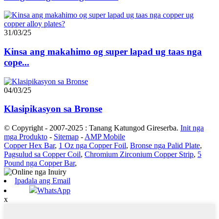
31/03/25
Kinsa ang makahimo og super lapad ug taas nga
cope...
04/03/25
Klasipikasyon sa Bronse
© Copyright - 2007-2025 : Tanang Katungod Gireserba.
Init nga
mga Produkto
-
Sitemap
-
AMP Mobile
Copper Hex Bar
,
1 Oz nga Copper Foil
,
Bronse nga Palid Plate
,
Pagsulud sa Copper Coil
,
Chromium Zirconium Copper Strip
,
5
Pound nga Copper Bar
,
Ipadala ang Email
WhatsApp
x