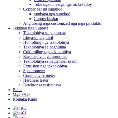
Tube nga tumbaga nga nickel alloy
Copper bar ug sungkod
tumbaga nga sungkod
Copper busbar
Ang ubang mga customized nga mga produkto
Teknikal nga Suporta
Teknolohiya sa pagtunaw
Linya sa pagputol
Hot rolling nga teknolohiya
Teknolohiya sa paghulma
Cold rolling nga teknolohiya
Kampanilya nga hurnohan
Teknolohiya sa pagtambal sa init
Extrusion nga teknolohiya
Spectrometer
Conductivity meter
Hardness tester
Detektor sa resistensya
Balita
Mga FAQ
Kontaka Kami