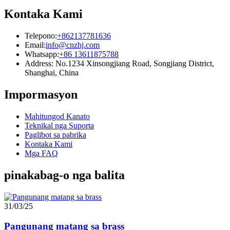
Kontaka Kami
Telepono:
+862137781636
Email:
info@cnzhj.com
Whatsapp:
+86 13611875788
Address: No.1234 Xinsongjiang Road, Songjiang District,
Shanghai, China
Impormasyon
Mahitungod Kanato
Teknikal nga Suporta
Paglibot sa pabrika
Kontaka Kami
Mga FAQ
pinakabag-o nga balita
31/03/25
Pangunang matang sa brass