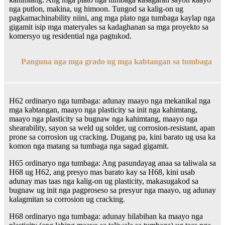
nga putlon, makina, ug himoon. Tungod sa kalig-on ug
pagkamachinability niini, ang mga plato nga tumbaga kaylap nga
gigamit isip mga materyales sa kadaghanan sa mga proyekto sa
komersyo ug residential nga pagtukod.
Panguna nga mga grado ug mga kabtangan sa tumbaga
H62 ordinaryo nga tumbaga: adunay maayo nga mekanikal nga
mga kabtangan, maayo nga plasticity sa init nga kahimtang,
maayo nga plasticity sa bugnaw nga kahimtang, maayo nga
shearability, sayon ​​sa weld ug solder, ug corrosion-resistant, apan
prone sa corrosion ug cracking. Dugang pa, kini barato ug usa ka
komon nga matang sa tumbaga nga sagad gigamit.
H65 ordinaryo nga tumbaga: Ang pasundayag anaa sa taliwala sa
H68 ug H62, ang presyo mas barato kay sa H68, kini usab
adunay mas taas nga kalig-on ug plasticity, makasugakod sa
bugnaw ug init nga pagproseso sa presyur nga maayo, ug adunay
kalagmitan sa corrosion ug cracking.
H68 ordinaryo nga tumbaga: adunay hilabihan ka maayo nga