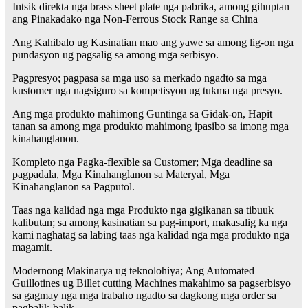
Intsik direkta nga brass sheet plate nga pabrika, among gihuptan
ang Pinakadako nga Non-Ferrous Stock Range sa China
Ang Kahibalo ug Kasinatian mao ang yawe sa among lig-on nga
pundasyon ug pagsalig sa among mga serbisyo.
Pagpresyo; pagpasa sa mga uso sa merkado ngadto sa mga
kustomer nga nagsiguro sa kompetisyon ug tukma nga presyo.
Ang mga produkto mahimong Guntinga sa Gidak-on, Hapit
tanan sa among mga produkto mahimong ipasibo sa imong mga
kinahanglanon.
Kompleto nga Pagka-flexible sa Customer; Mga deadline sa
pagpadala, Mga Kinahanglanon sa Materyal, Mga
Kinahanglanon sa Pagputol.
Taas nga kalidad nga mga Produkto nga gigikanan sa tibuuk
kalibutan; sa among kasinatian sa pag-import, makasalig ka nga
kami naghatag sa labing taas nga kalidad nga mga produkto nga
magamit.
Modernong Makinarya ug teknolohiya; Ang Automated
Guillotines ug Billet cutting Machines makahimo sa pagserbisyo
sa gagmay nga mga trabaho ngadto sa dagkong mga order sa
pagbalik-balik.