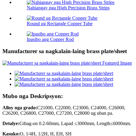
Nahiangay nga High Precision Brass Strips
Round ug Rectangle Copper Tube
Ipasibo ang Copper Rod
Manufacturer sa nagkalain-laing brass plate/sheet
Mubo nga Deskripsyon:
Alloy nga grado:
C21000, C22000, C23000, C24000, C26000,
C26200, C26800, C27000, C27200, C28000 ug uban pa.
Detalye:
Gibag-on 0.2-60mm, Lapad ≤3000mm, Length≤6000mm.
Kasuko:
O, 1/4H, 1/2H, H, EH, SH