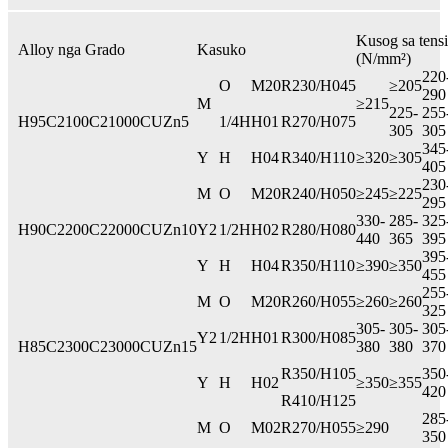
Kusog sa tensi
Alloy nga Grado
Kasuko
(N/mm²)
220
O
M20
R230/H045
≥205
290
M
≥215
225-
255
H95
C2100
C21000
CUZn5
1/4H
H01
R270/H075
305
305
345
Y
H
H04
R340/H110
≥320
≥305
405
230
M
O
M20
R240/H050
≥245
≥225
295
330-
285-
325
H90
C2200
C22000
CUZn10
Y2
1/2H
H02
R280/H080
440
365
395
395
Y
H
H04
R350/H110
≥390
≥350
455
255
M
O
M20
R260/H055
≥260
≥260
325
305-
305-
305
Y2
1/2H
H01
R300/H085
H85
C2300
C23000
CUZn15
380
380
370
R350/H105
350
Y
H
H02
≥350
≥355
420
R410/H125
285
M
O
M02
R270/H055
≥290
350