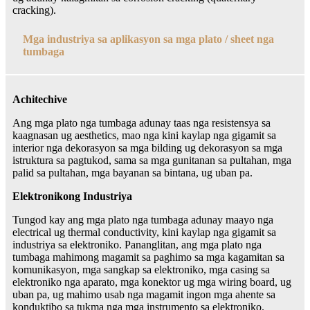
cracking).
Mga industriya sa aplikasyon sa mga plato / sheet nga
tumbaga
Achitechive
Ang mga plato nga tumbaga adunay taas nga resistensya sa
kaagnasan ug aesthetics, mao nga kini kaylap nga gigamit sa
interior nga dekorasyon sa mga bilding ug dekorasyon sa mga
istruktura sa pagtukod, sama sa mga gunitanan sa pultahan, mga
palid sa pultahan, mga bayanan sa bintana, ug uban pa.
Elektronikong Industriya
Tungod kay ang mga plato nga tumbaga adunay maayo nga
electrical ug thermal conductivity, kini kaylap nga gigamit sa
industriya sa elektroniko. Pananglitan, ang mga plato nga
tumbaga mahimong magamit sa paghimo sa mga kagamitan sa
komunikasyon, mga sangkap sa elektroniko, mga casing sa
elektroniko nga aparato, mga konektor ug mga wiring board, ug
uban pa, ug mahimo usab nga magamit ingon mga ahente sa
konduktibo sa tukma nga mga instrumento sa elektroniko.