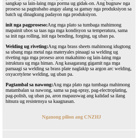
sangkap sa lain-laing mga porma ug gidak-on. Ang bugnaw nga
proseso sa pagtrabaho angay alang sa gamay nga produksiyon sa
batch ug dinagkung padayon nga produksiyon.
init nga pagproseso:
Ang mga plato sa tumbaga mahimong
mapainit ubos sa taas nga mga kondisyon sa temperatura, sama
sa init nga rolling, init nga bending, forging, ug uban pa.
Welding ug riveting:
Ang mga brass sheets mahimong idugtong
sa ubang mga metal nga materyales pinaagi sa welding ug
riveting nga mga proseso aron makahimo og lain-laing mga
istruktura ug mga himan. Ang kasagarang gigamit nga mga
pamaagi sa welding sa brass plate naglakip sa argon arc welding,
oxyacetylene welding, ug uban pa.
Pagtambal sa nawong:
Ang mga plato nga tumbaga mahimong
matambalan sa nawong, sama sa pag-spray, pag-electroplating,
pag-polish, ug uban pa, aron mapauswag ang kalidad sa ilang
hitsura ug resistensya sa kaagnasan.
Nganong pilion ang CNZHJ